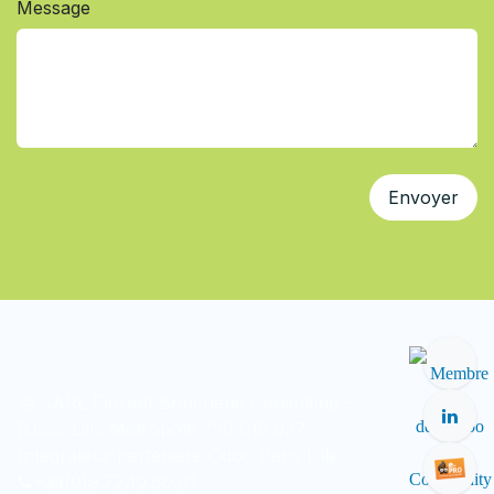
Message
Envoyer
© SARL Florent Boucherie Consulting -
R.C.S. Lille Metropole 750 015 927 -
Intégrateur
partenaire Odoo
Paris Lille
+33(0)9.72.10.60.01